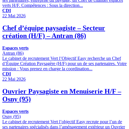
ses partenaires, entreprise du paysage, un Chef de chantier espaces
verts H/F. Compétences : Sous la direction...
CDI
22 Mai 2026
Chef d’équipe paysagiste – Secteur
création (H/F) – Antran (86)
Espaces verts
Antran (86)
Le cabinet de recrutement Vert l’Objectif Easy recherche un Chef
d’Équipe Création Paysagère (H/F) pour un de ses partenaires. Votre
mission : Vous prenez en charge la coordination...
CDI
22 Mai 2026
Ouvrier Paysagiste en Menuiserie H/F –
Osny (95)
Espaces verts
Osny (95)
Le cabinet de recrutement Vert l’objectif Easy recrute pour l’un de
ses partenaires spécialisés dans l’aménagement extérieur un Ouvrier