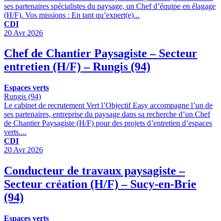
ses partenaires spécialistes du paysage, un Chef d’équipe en élagage
(H/F). Vos missions : En tant qu’expert(e)...
CDI
20 Avr 2026
Chef de Chantier Paysagiste – Secteur
entretien (H/F) – Rungis (94)
Espaces verts
Rungis (94)
Le cabinet de recrutement Vert l’Objectif Easy accompagne l’un de
ses partenaires, entreprise du paysage dans sa recherche d’un Chef
de Chantier Paysagiste (H/F) pour des projets d’entretien d’espaces
verts....
CDI
20 Avr 2026
Conducteur de travaux paysagiste –
Secteur création (H/F) – Sucy-en-Brie
(94)
Espaces verts