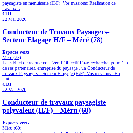
paysagiste en menuiserie (H/F). Vos missions: Réalisation de
travaux...
CDI
22 Mai 2026
Conducteur de Travaux Paysagers-
Secteur Elagage H/F – Méré (78)
Espaces verts
Méré (78)
Le cabinet de recrutement Vert l’Objectif Easy recherche, pour l’un
de ses partenaires, entreprise du paysage , un Conducteur de
Travaux Paysagers – Secteur Elagage (H/F). Vos missions : En
tant...
CDI
22 Mai 2026
Conducteur de travaux paysagiste
polyvalent (H/F) – Méru (60)
Espaces verts
Méru (60)